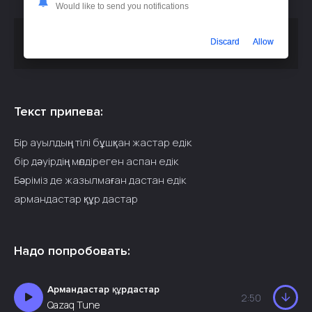
Would like to send you notifications
Скачать песню
или
Ai Cover - Армандастар Құрдастар
Discard
Allow
слушать бесплатно
Текст припева:
Бір ауылдың тілі бұшқан жастар едік
бір дәуірдің мөлдіреген аспан едік
Бәріміз де жазылмаған дастан едік
армандастар құр дастар
Надо попробовать:
Армандастар құрдастар
2:50
Qazaq Tune