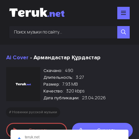
Ai Cover
- Армандастар Құрдастар
490
Скачано:
3:27
Длительность:
7.93 MB
Размер:
320 kbps
Качество:
23.04.2026
Дата публикации:
Новинки русской музыки
Слушать
Скачать
teruk.net