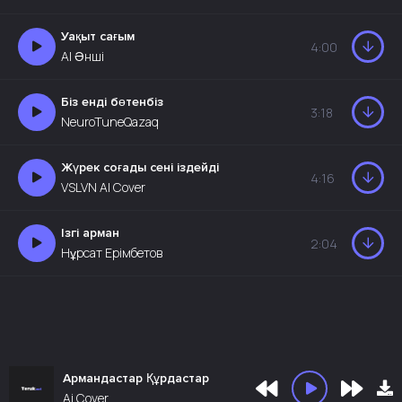
Уақыт сағым
4:00
AI Әнші
Біз енді бөтенбіз
3:18
NeuroTuneQazaq
Жүрек соғады сені іздейді
4:16
VSLVN AI Cover
Ізгі арман
2:04
Нұрсат Ерімбетов
Армандастар Құрдастар
Ai Cover