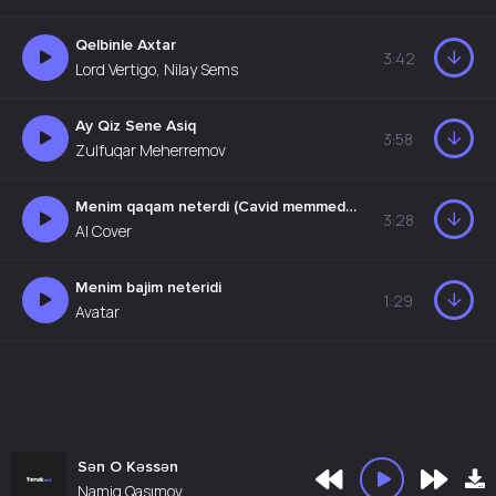
Qelbinle Axtar
3:42
Lord Vertigo, Nilay Sems
Ay Qiz Sene Asiq
3:58
Zulfuqar Meherremov
Menim qaqam neterdi (Cavid memmedov)
3:28
AI Cover
Menim bajim neteridi
1:29
Avatar
Sən O Kəssən
Namiq Qasımov