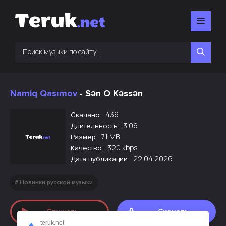
Namiq Qasımov
- Sən O Kəssən
439
Скачано:
3:06
Длительность:
7.1 MB
Размер:
320 kbps
Качество:
22.04.2026
Дата публикации:
Новинки русской музыки
Слушать
Скачать
teruk.net