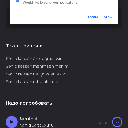
Would like to send you notifications
Скачать песню
или
Namiq Qasımov - Sən O Kəssən
Discard
Allow
слушать бесплатно
Текст припева:
Sən o kəssən ən doğma evim
Sən o kəssən mənimsən mənim
Sən o kəssən hər şeydən əziz
Sən o kəssən ruhumla əkiz
Надо попробовать:
Son ümid
3:49
Namiq Qaraçuxurlu