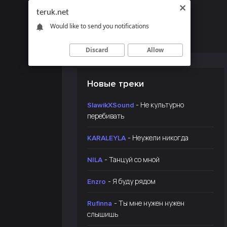
teruk.net
Would like to send you notifications
Discard
Allow
Новые треки
- Не культурно
SlawikXSound
перебивать
- Неужели никогда
KARALEYLA
- Танцуй со мной
NILA
- Я буду рядом
Enzro
- Ты мне нужен нужен
Rufinna
слышишь