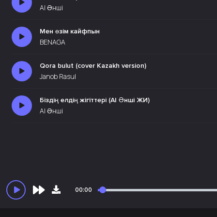
AI Әнші
Мен өзім кайфпын
BENAGA
Qora bulut (cover Kazakh version)
Janob Rasul
Біздің елдің жігіттері (AI Әнші ЖИ)
AI Әнші
00:00