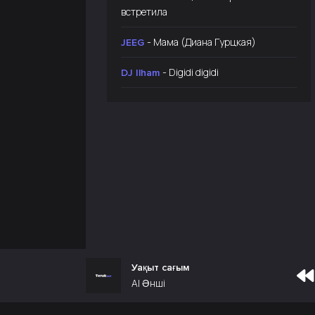
встретила
- Мама (Диана Гурцкая)
JEEG
- Digidi digidi
DJ Ilham
Уақыт сағым
AI Әнші