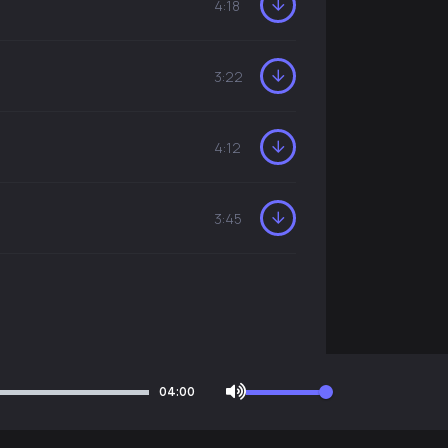
4:18
3:22
4:12
3:45
04:00