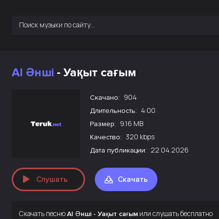
AI Әнші
- Уақыт сағым
904
Скачано:
4:00
Длительность:
9.16 MB
Размер:
320 kbps
Качество:
22.04.2026
Дата публикации:
Слушать
Скачать
Скачать песню
или слушать бесплатно
AI Әнші - Уақыт сағым