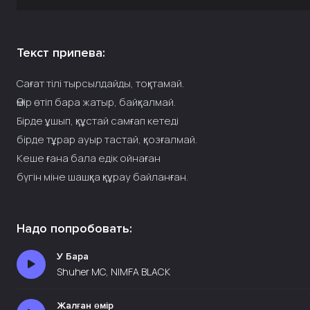
Текст припева:
Сағат тілі тырсылдайды, тоқтамай.
Өмір өтіп бара жатыр, байқалмай.
Бірде ұшып, құстай самғап кетеді
бірде тұрар ауыр тастай, қозғалмай.
Кеше ғана бала едік ойнаған
бүгін міне шашқа құрау байланған.
Надо попробовать:
У Бара
Shuher MC, NIMFA BLACK
Жалған өмір