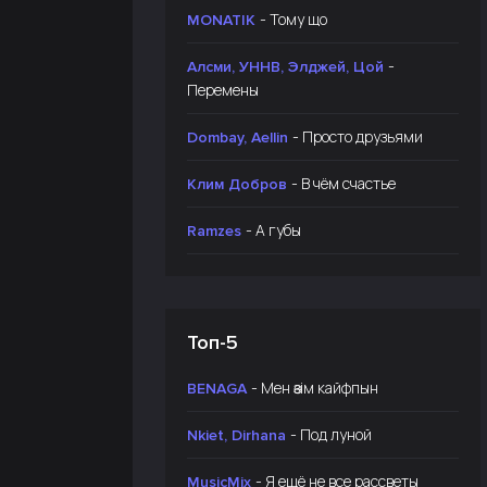
- Тому що
MONATIK
-
Алсми, УННВ, Элджей, Цой
Перемены
- Просто друзьями
Dombay, Aellin
- В чём счастье
Клим Добров
- А губы
Ramzes
Топ-5
- Мен өзім кайфпын
BENAGA
- Под луной
Nkiet, Dirhana
- Я ещё не все рассветы
MusicMix