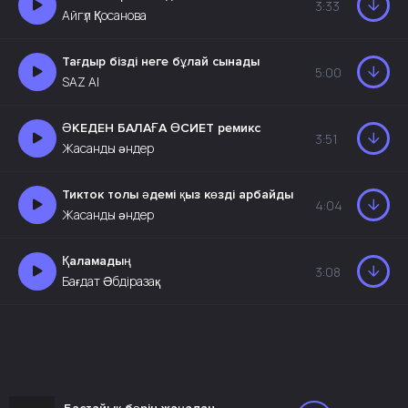
3:33
Айгүл Қосанова
Тағдыр бізді неге бұлай сынады
5:00
SAZ AI
ӘКЕДЕН БАЛАҒА ӨСИЕТ ремикс
3:51
Жасанды әндер
Тикток толы әдемі қыз көзді арбайды
4:04
Жасанды әндер
Қаламадың
3:08
Бағдат Әбдіразақ