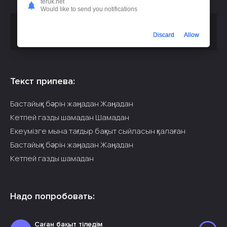
teruk.net
Would like to send you notifications
Скачать песню
или
baq - Бастайық бәрін жаңадан
Discard
Allow
слушать бесплатно
Текст припева:
Бастайық бәрін жаңадан Жаңадан
Кетпей газды шамадан Шамадан
Екеумізге мына тағдыр бақыт сыйласын қалаған
Бастайық бәрін жаңадан Жаңадан
Кетпей газды шамадан
Надо попробовать:
Саған бақыт тіледім