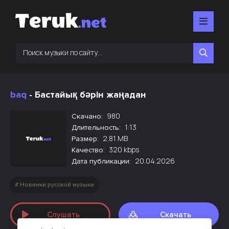
baq
- Бастайық бәрін жаңадан
980
Скачано:
1:13
Длительность:
2.81 MB
Размер:
320 kbps
Качество:
20.04.2026
Дата публикации:
Новинки русской музыки
Слушать
Скачать