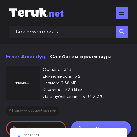
Ernar Amandyq
- Ол көктем оралмайды
333
Скачано:
3:21
Длительность:
7.68 MB
Размер:
320 kbps
Качество:
19.04.2026
Дата публикации:
Новинки русской музыки
Слушать
Скачать
teruk.net