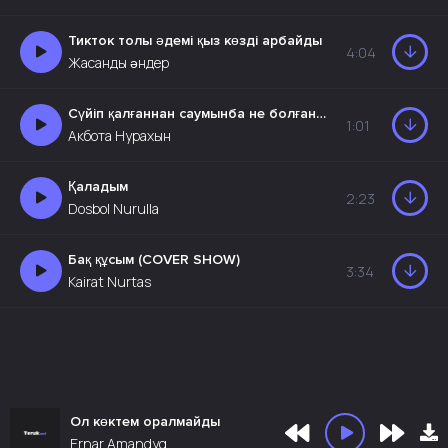
Тикток толы әдемі қыз көзді арбайды
4:04
Жасанды әндер
Сүйіп қалғаннан саумынба не болған маған
1:01
Акбота Нурахын
Қаладым
2:23
Dosbol Nurulla
Бақ құсым (COVER SHOW)
3:34
Kairat Nurtas
Ол көктем оралмайды
Ernar Amandyq