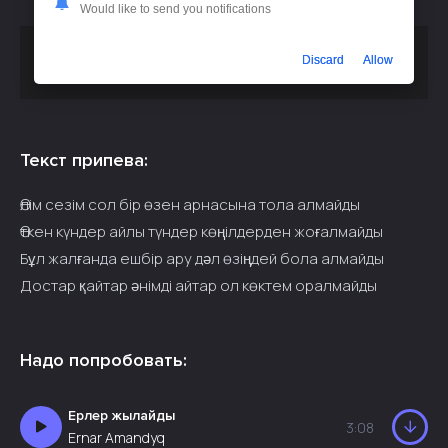
Would like to send you notifications
Скачать песню
Ernar Amandyq - Ол көктем оралмайды
Discard
Allow
или слушать бесплатно
Текст припева:
Өлім сезім сол бір өзен арнасына тола алмайды
Өткен күндер айлы түндер көңілдерден жоғалмайды
Бұл жалғанда ешбір ару дәл өзіңдей бола алмайды
Достар қайтар әнімді айтар ол көктем оралмайды
Надо попробовать:
Ерлер жылайды
3:08
Ernar Amandyq